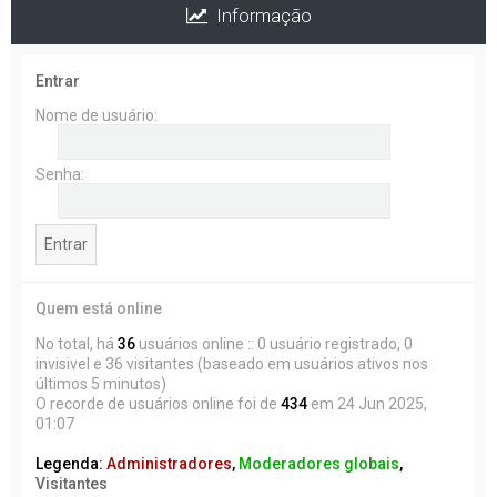
Informação
Entrar
Nome de usuário:
Senha:
Quem está online
No total, há
36
usuários online :: 0 usuário registrado, 0
invisivel e 36 visitantes (baseado em usuários ativos nos
últimos 5 minutos)
O recorde de usuários online foi de
434
em 24 Jun 2025,
01:07
Legenda:
Administradores
,
Moderadores globais
,
Visitantes