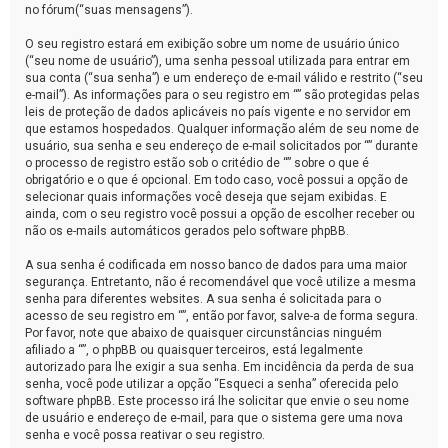
no fórum(“suas mensagens”).
O seu registro estará em exibição sobre um nome de usuário único
(“seu nome de usuário”), uma senha pessoal utilizada para entrar em
sua conta (“sua senha”) e um endereço de e-mail válido e restrito (“seu
e-mail”). As informações para o seu registro em “” são protegidas pelas
leis de proteção de dados aplicáveis no país vigente e no servidor em
que estamos hospedados. Qualquer informação além de seu nome de
usuário, sua senha e seu endereço de e-mail solicitados por “” durante
o processo de registro estão sob o critédio de “” sobre o que é
obrigatório e o que é opcional. Em todo caso, você possui a opção de
selecionar quais informações você deseja que sejam exibidas. E
ainda, com o seu registro você possui a opção de escolher receber ou
não os e-mails automáticos gerados pelo software phpBB.
A sua senha é codificada em nosso banco de dados para uma maior
segurança. Entretanto, não é recomendável que você utilize a mesma
senha para diferentes websites. A sua senha é solicitada para o
acesso de seu registro em “”, então por favor, salve-a de forma segura.
Por favor, note que abaixo de quaisquer circunstâncias ninguém
afiliado a “”, o phpBB ou quaisquer terceiros, está legalmente
autorizado para lhe exigir a sua senha. Em incidência da perda de sua
senha, você pode utilizar a opção “Esqueci a senha” oferecida pelo
software phpBB. Este processo irá lhe solicitar que envie o seu nome
de usuário e endereço de e-mail, para que o sistema gere uma nova
senha e você possa reativar o seu registro.