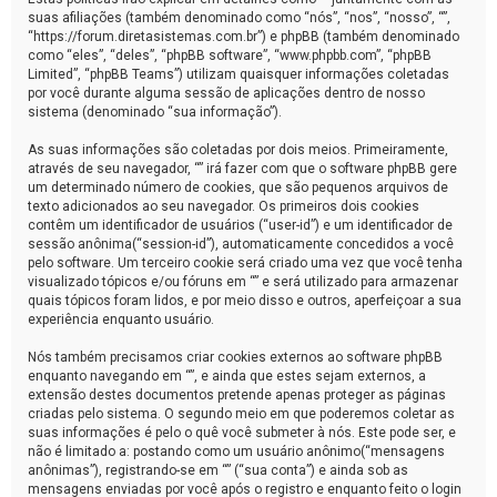
suas afiliações (também denominado como “nós”, “nos”, “nosso”, “”,
“https://forum.diretasistemas.com.br”) e phpBB (também denominado
como “eles”, “deles”, “phpBB software”, “www.phpbb.com”, “phpBB
Limited”, “phpBB Teams”) utilizam quaisquer informações coletadas
por você durante alguma sessão de aplicações dentro de nosso
sistema (denominado “sua informação”).
As suas informações são coletadas por dois meios. Primeiramente,
através de seu navegador, “” irá fazer com que o software phpBB gere
um determinado número de cookies, que são pequenos arquivos de
texto adicionados ao seu navegador. Os primeiros dois cookies
contêm um identificador de usuários (“user-id”) e um identificador de
sessão anônima(“session-id”), automaticamente concedidos a você
pelo software. Um terceiro cookie será criado uma vez que você tenha
visualizado tópicos e/ou fóruns em “” e será utilizado para armazenar
quais tópicos foram lidos, e por meio disso e outros, aperfeiçoar a sua
experiência enquanto usuário.
Nós também precisamos criar cookies externos ao software phpBB
enquanto navegando em “”, e ainda que estes sejam externos, a
extensão destes documentos pretende apenas proteger as páginas
criadas pelo sistema. O segundo meio em que poderemos coletar as
suas informações é pelo o quê você submeter à nós. Este pode ser, e
não é limitado a: postando como um usuário anônimo(“mensagens
anônimas”), registrando-se em “” (“sua conta”) e ainda sob as
mensagens enviadas por você após o registro e enquanto feito o login