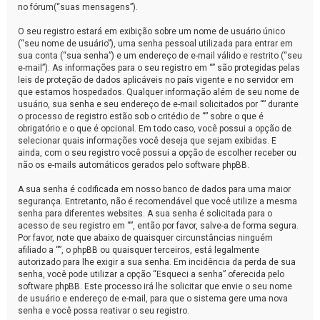
no fórum(“suas mensagens”).
O seu registro estará em exibição sobre um nome de usuário único
(“seu nome de usuário”), uma senha pessoal utilizada para entrar em
sua conta (“sua senha”) e um endereço de e-mail válido e restrito (“seu
e-mail”). As informações para o seu registro em “” são protegidas pelas
leis de proteção de dados aplicáveis no país vigente e no servidor em
que estamos hospedados. Qualquer informação além de seu nome de
usuário, sua senha e seu endereço de e-mail solicitados por “” durante
o processo de registro estão sob o critédio de “” sobre o que é
obrigatório e o que é opcional. Em todo caso, você possui a opção de
selecionar quais informações você deseja que sejam exibidas. E
ainda, com o seu registro você possui a opção de escolher receber ou
não os e-mails automáticos gerados pelo software phpBB.
A sua senha é codificada em nosso banco de dados para uma maior
segurança. Entretanto, não é recomendável que você utilize a mesma
senha para diferentes websites. A sua senha é solicitada para o
acesso de seu registro em “”, então por favor, salve-a de forma segura.
Por favor, note que abaixo de quaisquer circunstâncias ninguém
afiliado a “”, o phpBB ou quaisquer terceiros, está legalmente
autorizado para lhe exigir a sua senha. Em incidência da perda de sua
senha, você pode utilizar a opção “Esqueci a senha” oferecida pelo
software phpBB. Este processo irá lhe solicitar que envie o seu nome
de usuário e endereço de e-mail, para que o sistema gere uma nova
senha e você possa reativar o seu registro.