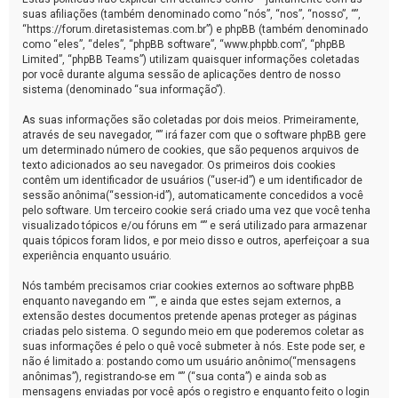
suas afiliações (também denominado como “nós”, “nos”, “nosso”, “”,
“https://forum.diretasistemas.com.br”) e phpBB (também denominado
como “eles”, “deles”, “phpBB software”, “www.phpbb.com”, “phpBB
Limited”, “phpBB Teams”) utilizam quaisquer informações coletadas
por você durante alguma sessão de aplicações dentro de nosso
sistema (denominado “sua informação”).
As suas informações são coletadas por dois meios. Primeiramente,
através de seu navegador, “” irá fazer com que o software phpBB gere
um determinado número de cookies, que são pequenos arquivos de
texto adicionados ao seu navegador. Os primeiros dois cookies
contêm um identificador de usuários (“user-id”) e um identificador de
sessão anônima(“session-id”), automaticamente concedidos a você
pelo software. Um terceiro cookie será criado uma vez que você tenha
visualizado tópicos e/ou fóruns em “” e será utilizado para armazenar
quais tópicos foram lidos, e por meio disso e outros, aperfeiçoar a sua
experiência enquanto usuário.
Nós também precisamos criar cookies externos ao software phpBB
enquanto navegando em “”, e ainda que estes sejam externos, a
extensão destes documentos pretende apenas proteger as páginas
criadas pelo sistema. O segundo meio em que poderemos coletar as
suas informações é pelo o quê você submeter à nós. Este pode ser, e
não é limitado a: postando como um usuário anônimo(“mensagens
anônimas”), registrando-se em “” (“sua conta”) e ainda sob as
mensagens enviadas por você após o registro e enquanto feito o login