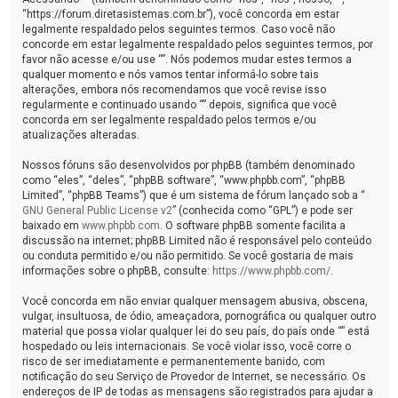
“https://forum.diretasistemas.com.br”), você concorda em estar
legalmente respaldado pelos seguintes termos. Caso você não
concorde em estar legalmente respaldado pelos seguintes termos, por
favor não acesse e/ou use “”. Nós podemos mudar estes termos a
qualquer momento e nós vamos tentar informá-lo sobre tais
alterações, embora nós recomendamos que você revise isso
regularmente e continuado usando “” depois, significa que você
concorda em ser legalmente respaldado pelos termos e/ou
atualizações alteradas.
Nossos fóruns são desenvolvidos por phpBB (também denominado
como “eles”, “deles”, “phpBB software”, “www.phpbb.com”, “phpBB
Limited”, “phpBB Teams”) que é um sistema de fórum lançado sob a “
GNU General Public License v2
” (conhecida como “GPL”) e pode ser
baixado em
www.phpbb.com
. O software phpBB somente facilita a
discussão na internet; phpBB Limited não é responsável pelo conteúdo
ou conduta permitido e/ou não permitido. Se você gostaria de mais
informações sobre o phpBB, consulte:
https://www.phpbb.com/
.
Você concorda em não enviar qualquer mensagem abusiva, obscena,
vulgar, insultuosa, de ódio, ameaçadora, pornográfica ou qualquer outro
material que possa violar qualquer lei do seu país, do país onde “” está
hospedado ou leis internacionais. Se você violar isso, você corre o
risco de ser imediatamente e permanentemente banido, com
notificação do seu Serviço de Provedor de Internet, se necessário. Os
endereços de IP de todas as mensagens são registrados para ajudar a