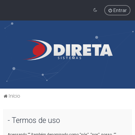
Entrar
Início
- Termos de uso
Acessando “” (também denominado como “nós”, “nos”, nosso, “”,