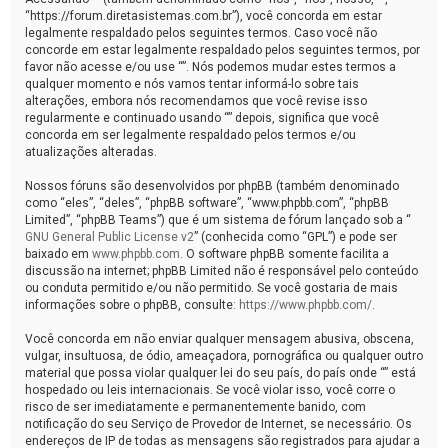
“https://forum.diretasistemas.com.br”), você concorda em estar
legalmente respaldado pelos seguintes termos. Caso você não
concorde em estar legalmente respaldado pelos seguintes termos, por
favor não acesse e/ou use “”. Nós podemos mudar estes termos a
qualquer momento e nós vamos tentar informá-lo sobre tais
alterações, embora nós recomendamos que você revise isso
regularmente e continuado usando “” depois, significa que você
concorda em ser legalmente respaldado pelos termos e/ou
atualizações alteradas.
Nossos fóruns são desenvolvidos por phpBB (também denominado
como “eles”, “deles”, “phpBB software”, “www.phpbb.com”, “phpBB
Limited”, “phpBB Teams”) que é um sistema de fórum lançado sob a “
GNU General Public License v2
” (conhecida como “GPL”) e pode ser
baixado em
www.phpbb.com
. O software phpBB somente facilita a
discussão na internet; phpBB Limited não é responsável pelo conteúdo
ou conduta permitido e/ou não permitido. Se você gostaria de mais
informações sobre o phpBB, consulte:
https://www.phpbb.com/
.
Você concorda em não enviar qualquer mensagem abusiva, obscena,
vulgar, insultuosa, de ódio, ameaçadora, pornográfica ou qualquer outro
material que possa violar qualquer lei do seu país, do país onde “” está
hospedado ou leis internacionais. Se você violar isso, você corre o
risco de ser imediatamente e permanentemente banido, com
notificação do seu Serviço de Provedor de Internet, se necessário. Os
endereços de IP de todas as mensagens são registrados para ajudar a