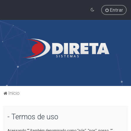
Entrar
Início
- Termos de uso
Acessando “” (também denominado como “nós”, “nos”, nosso, “”,